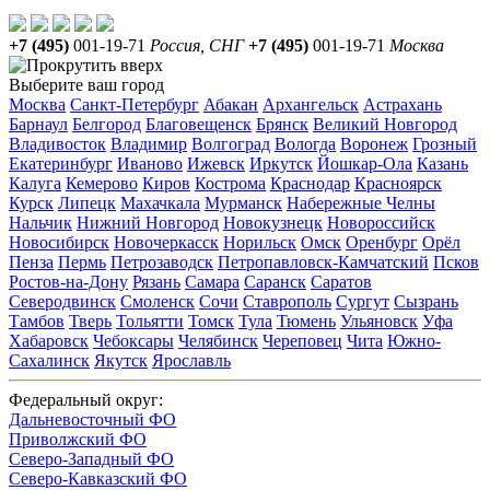
+7 (495)
001-19-71
Россия, СНГ
+7 (495)
001-19-71
Москва
Выберите ваш город
Москва
Санкт-Петербург
Абакан
Архангельск
Астрахань
Барнаул
Белгород
Благовещенск
Брянск
Великий Новгород
Владивосток
Владимир
Волгоград
Вологда
Воронеж
Грозный
Екатеринбург
Иваново
Ижевск
Иркутск
Йошкар-Ола
Казань
Калуга
Кемерово
Киров
Кострома
Краснодар
Красноярск
Курск
Липецк
Махачкала
Мурманск
Набережные Челны
Нальчик
Нижний Новгород
Новокузнецк
Новороссийск
Новосибирск
Новочеркасск
Норильск
Омск
Оренбург
Орёл
Пенза
Пермь
Петрозаводск
Петропавловск-Камчатский
Псков
Ростов-на-Дону
Рязань
Самара
Саранск
Саратов
Северодвинск
Смоленск
Сочи
Ставрополь
Сургут
Сызрань
Тамбов
Тверь
Тольятти
Томск
Тула
Тюмень
Ульяновск
Уфа
Хабаровск
Чебоксары
Челябинск
Череповец
Чита
Южно-
Сахалинск
Якутск
Ярославль
Федеральный округ:
Дальневосточный ФО
Приволжский ФО
Северо-Западный ФО
Северо-Кавказский ФО