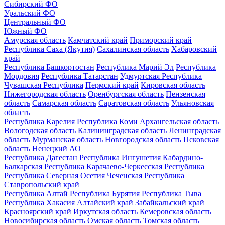
Сибирский ФО
Уральский ФО
Центральный ФО
Южный ФО
Амурская область
Камчатский край
Приморский край
Республика Саха (Якутия)
Сахалинская область
Хабаровский
край
Республика Башкортостан
Республика Марий Эл
Республика
Мордовия
Республика Татарстан
Удмуртская Республика
Чувашская Республика
Пермский край
Кировская область
Нижегородская область
Оренбургская область
Пензенская
область
Самарская область
Саратовская область
Ульяновская
область
Республика Карелия
Республика Коми
Архангельская область
Вологодская область
Калининградская область
Ленинградская
область
Мурманская область
Новгородская область
Псковская
область
Ненецкий АО
Республика Дагестан
Республика Ингушетия
Кабардино-
Балкарская Республика
Карачаево-Черкесская Республика
Республика Северная Осетия
Чеченская Республика
Ставропольский край
Республика Алтай
Республика Бурятия
Республика Тыва
Республика Хакасия
Алтайский край
Забайкальский край
Красноярский край
Иркутская область
Кемеровская область
Новосибирская область
Омская область
Томская область