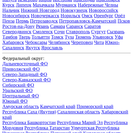
Курск
Липецк
Махачкала
Мурманск
Набережные Челны
Нальчик
Нижний Новгород
Новокузнецк
Новороссийск
Новосибирск
Новочеркасск
Норильск
Омск
Оренбург
Орёл
Пенза
Пермь
Петрозаводск
Петропавловск-Камчатский
Псков
Ростов-на-Дону
Рязань
Самара
Саранск
Саратов
Северодвинск
Смоленск
Сочи
Ставрополь
Сургут
Сызрань
Тамбов
Тверь
Тольятти
Томск
Тула
Тюмень
Ульяновск
Уфа
Хабаровск
Чебоксары
Челябинск
Череповец
Чита
Южно-
Сахалинск
Якутск
Ярославль
Федеральный округ:
Дальневосточный ФО
Приволжский ФО
Северо-Западный ФО
Северо-Кавказский ФО
Сибирский ФО
Уральский ФО
Центральный ФО
Южный ФО
Амурская область
Камчатский край
Приморский край
Республика Саха (Якутия)
Сахалинская область
Хабаровский
край
Республика Башкортостан
Республика Марий Эл
Республика
Мордовия
Республика Татарстан
Удмуртская Республика