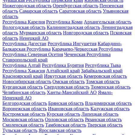
Чувашская Республика
Пермский край
Кировская область
Нижегородская область
Оренбургская область
Пензенская
область
Самарская область
Саратовская область
Ульяновская
область
Республика Карелия
Республика Коми
Архангельская область
Вологодская область
Калининградская область
Ленинградская
область
Мурманская область
Новгородская область
Псковская
область
Ненецкий АО
Республика Дагестан
Республика Ингушетия
Кабардино-
Балкарская Республика
Карачаево-Черкесская Республика
Республика Северная Осетия
Чеченская Республика
Ставропольский край
Республика Алтай
Республика Бурятия
Республика Тыва
Республика Хакасия
Алтайский край
Забайкальский край
Красноярский край
Иркутская область
Кемеровская область
Новосибирская область
Омская область
Томская область
Курганская область
Свердловская область
Тюменская область
Челябинская область
Ханты-Мансийский АО
Ямало-
Ненецкий АО
Белгородская область
Брянская область
Владимирская область
Воронежская область
Ивановская область
Калужская область
Костромская область
Курская область
Липецкая область
Московская область
Орловская область
Рязанская область
Смоленская область
Тамбовская область
Тверская область
Тульская область
Ярославская область