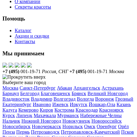
О компании
Секреты красоты
Помощь
Каталог
Акции и скидки
Контакты
Мы принимаем
+7 (495)
001-19-71
Россия, СНГ
+7 (495)
001-19-71
Москва
Выберите ваш город
Москва
Санкт-Петербург
Абакан
Архангельск
Астрахань
Барнаул
Белгород
Благовещенск
Брянск
Великий Новгород
Владивосток
Владимир
Волгоград
Вологда
Воронеж
Грозный
Екатеринбург
Иваново
Ижевск
Иркутск
Йошкар-Ола
Казань
Калуга
Кемерово
Киров
Кострома
Краснодар
Красноярск
Курск
Липецк
Махачкала
Мурманск
Набережные Челны
Нальчик
Нижний Новгород
Новокузнецк
Новороссийск
Новосибирск
Новочеркасск
Норильск
Омск
Оренбург
Орёл
Пенза
Пермь
Петрозаводск
Петропавловск-Камчатский
Псков