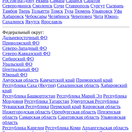
Ростов-на-Дону
Рязань
Самара
Саранск
Саратов
Северодвинск
Смоленск
Сочи
Ставрополь
Сургут
Сызрань
Тамбов
Тверь
Тольятти
Томск
Тула
Тюмень
Ульяновск
Уфа
Хабаровск
Чебоксары
Челябинск
Череповец
Чита
Южно-
Сахалинск
Якутск
Ярославль
Федеральный округ:
Дальневосточный ФО
Приволжский ФО
Северо-Западный ФО
Северо-Кавказский ФО
Сибирский ФО
Уральский ФО
Центральный ФО
Южный ФО
Амурская область
Камчатский край
Приморский край
Республика Саха (Якутия)
Сахалинская область
Хабаровский
край
Республика Башкортостан
Республика Марий Эл
Республика
Мордовия
Республика Татарстан
Удмуртская Республика
Чувашская Республика
Пермский край
Кировская область
Нижегородская область
Оренбургская область
Пензенская
область
Самарская область
Саратовская область
Ульяновская
область
Республика Карелия
Республика Коми
Архангельская область