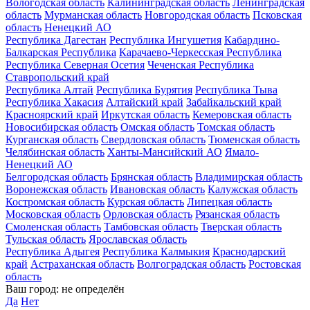
Вологодская область
Калининградская область
Ленинградская
область
Мурманская область
Новгородская область
Псковская
область
Ненецкий АО
Республика Дагестан
Республика Ингушетия
Кабардино-
Балкарская Республика
Карачаево-Черкесская Республика
Республика Северная Осетия
Чеченская Республика
Ставропольский край
Республика Алтай
Республика Бурятия
Республика Тыва
Республика Хакасия
Алтайский край
Забайкальский край
Красноярский край
Иркутская область
Кемеровская область
Новосибирская область
Омская область
Томская область
Курганская область
Свердловская область
Тюменская область
Челябинская область
Ханты-Мансийский АО
Ямало-
Ненецкий АО
Белгородская область
Брянская область
Владимирская область
Воронежская область
Ивановская область
Калужская область
Костромская область
Курская область
Липецкая область
Московская область
Орловская область
Рязанская область
Смоленская область
Тамбовская область
Тверская область
Тульская область
Ярославская область
Республика Адыгея
Республика Калмыкия
Краснодарский
край
Астраханская область
Волгоградская область
Ростовская
область
Ваш город:
не определён
Да
Нет