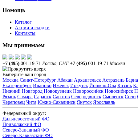
Помощь
Каталог
Акции и скидки
Контакты
Мы принимаем
+7 (495)
001-19-71
Россия, СНГ
+7 (495)
001-19-71
Москва
Выберите ваш город
Москва
Санкт-Петербург
Абакан
Архангельск
Астрахань
Барна
Екатеринбург
Иваново
Ижевск
Иркутск
Йошкар-Ола
Казань
Ка
Нижний Новгород
Новокузнецк
Новороссийск
Новосибирск
Н
Рязань
Самара
Саранск
Саратов
Северодвинск
Смоленск
Сочи
Череповец
Чита
Южно-Сахалинск
Якутск
Ярославль
Федеральный округ:
Дальневосточный ФО
Приволжский ФО
Северо-Западный ФО
Северо-Кавказский ФО