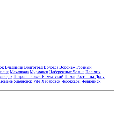
ок
Владимир
Волгоград
Вологда
Воронеж
Грозный
пецк
Махачкала
Мурманск
Набережные Челны
Нальчик
заводск
Петропавловск-Камчатский
Псков
Ростов-на-Дону
Тюмень
Ульяновск
Уфа
Хабаровск
Чебоксары
Челябинск