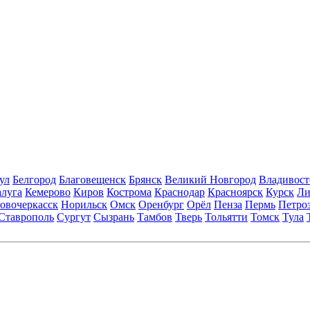
ул
Белгород
Благовещенск
Брянск
Великий Новгород
Владивост
луга
Кемерово
Киров
Кострома
Краснодар
Красноярск
Курск
Ли
овочеркасск
Норильск
Омск
Оренбург
Орёл
Пенза
Пермь
Петро
Ставрополь
Сургут
Сызрань
Тамбов
Тверь
Тольятти
Томск
Тула