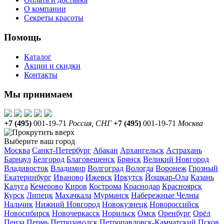
О компании
Секреты красоты
Помощь
Каталог
Акции и скидки
Контакты
Мы принимаем
+7 (495)
001-19-71
Россия, СНГ
+7 (495)
001-19-71
Москва
Выберите ваш город
Москва
Санкт-Петербург
Абакан
Архангельск
Астрахань
Барнаул
Белгород
Благовещенск
Брянск
Великий Новгород
Владивосток
Владимир
Волгоград
Вологда
Воронеж
Грозный
Екатеринбург
Иваново
Ижевск
Иркутск
Йошкар-Ола
Казань
Калуга
Кемерово
Киров
Кострома
Краснодар
Красноярск
Курск
Липецк
Махачкала
Мурманск
Набережные Челны
Нальчик
Нижний Новгород
Новокузнецк
Новороссийск
Новосибирск
Новочеркасск
Норильск
Омск
Оренбург
Орёл
Пенза
Пермь
Петрозаводск
Петропавловск-Камчатский
Псков