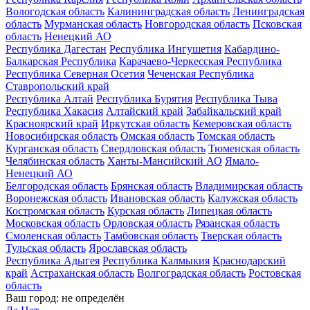
Вологодская область
Калининградская область
Ленинградская
область
Мурманская область
Новгородская область
Псковская
область
Ненецкий АО
Республика Дагестан
Республика Ингушетия
Кабардино-
Балкарская Республика
Карачаево-Черкесская Республика
Республика Северная Осетия
Чеченская Республика
Ставропольский край
Республика Алтай
Республика Бурятия
Республика Тыва
Республика Хакасия
Алтайский край
Забайкальский край
Красноярский край
Иркутская область
Кемеровская область
Новосибирская область
Омская область
Томская область
Курганская область
Свердловская область
Тюменская область
Челябинская область
Ханты-Мансийский АО
Ямало-
Ненецкий АО
Белгородская область
Брянская область
Владимирская область
Воронежская область
Ивановская область
Калужская область
Костромская область
Курская область
Липецкая область
Московская область
Орловская область
Рязанская область
Смоленская область
Тамбовская область
Тверская область
Тульская область
Ярославская область
Республика Адыгея
Республика Калмыкия
Краснодарский
край
Астраханская область
Волгоградская область
Ростовская
область
Ваш город:
не определён