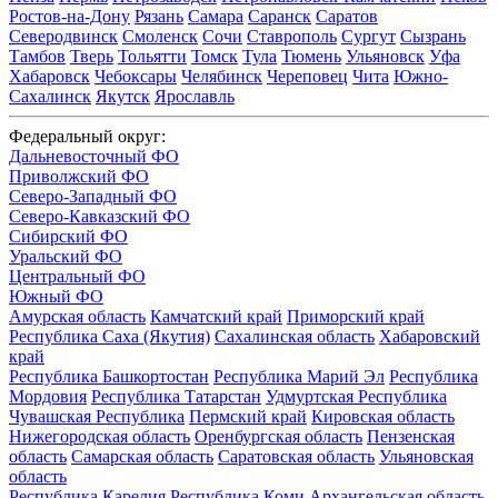
Ростов-на-Дону
Рязань
Самара
Саранск
Саратов
Северодвинск
Смоленск
Сочи
Ставрополь
Сургут
Сызрань
Тамбов
Тверь
Тольятти
Томск
Тула
Тюмень
Ульяновск
Уфа
Хабаровск
Чебоксары
Челябинск
Череповец
Чита
Южно-
Сахалинск
Якутск
Ярославль
Федеральный округ:
Дальневосточный ФО
Приволжский ФО
Северо-Западный ФО
Северо-Кавказский ФО
Сибирский ФО
Уральский ФО
Центральный ФО
Южный ФО
Амурская область
Камчатский край
Приморский край
Республика Саха (Якутия)
Сахалинская область
Хабаровский
край
Республика Башкортостан
Республика Марий Эл
Республика
Мордовия
Республика Татарстан
Удмуртская Республика
Чувашская Республика
Пермский край
Кировская область
Нижегородская область
Оренбургская область
Пензенская
область
Самарская область
Саратовская область
Ульяновская
область
Республика Карелия
Республика Коми
Архангельская область