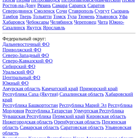
Ростов-на-Дону
Рязань
Самара
Саранск
Саратов
Северодвинск
Смоленск
Сочи
Ставрополь
Сургут
Сызрань
Тамбов
Тверь
Тольятти
Томск
Тула
Тюмень
Ульяновск
Уфа
Хабаровск
Чебоксары
Челябинск
Череповец
Чита
Южно-
Сахалинск
Якутск
Ярославль
Федеральный округ:
Дальневосточный ФО
Приволжский ФО
Северо-Западный ФО
Северо-Кавказский ФО
Сибирский ФО
Уральский ФО
Центральный ФО
Южный ФО
Амурская область
Камчатский край
Приморский край
Республика Саха (Якутия)
Сахалинская область
Хабаровский
край
Республика Башкортостан
Республика Марий Эл
Республика
Мордовия
Республика Татарстан
Удмуртская Республика
Чувашская Республика
Пермский край
Кировская область
Нижегородская область
Оренбургская область
Пензенская
область
Самарская область
Саратовская область
Ульяновская
область