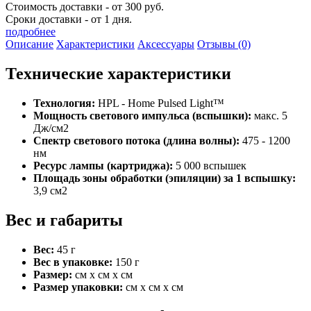
Стоимость доставки - от 300 руб.
Сроки доставки - от 1 дня.
подробнее
Описание
Характеристики
Аксессуары
Отзывы (0)
Технические характеристики
Технология:
HPL - Home Pulsed Light™
Мощность светового импульса (вспышки):
макс. 5
Дж/см2
Спектр светового потока (длина волны):
475 - 1200
нм
Ресурс лампы (картриджа):
5 000 вспышек
Площадь зоны обработки (эпиляции) за 1 вспышку:
3,9 см2
Вес и габариты
Вес:
45 г
Вес в упаковке:
150 г
Размер:
см х см х см
Размер упаковки:
см х см х см