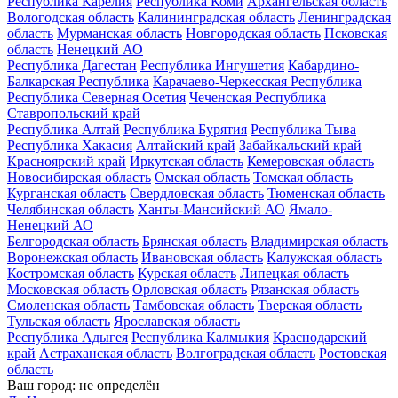
Республика Карелия
Республика Коми
Архангельская область
Вологодская область
Калининградская область
Ленинградская
область
Мурманская область
Новгородская область
Псковская
область
Ненецкий АО
Республика Дагестан
Республика Ингушетия
Кабардино-
Балкарская Республика
Карачаево-Черкесская Республика
Республика Северная Осетия
Чеченская Республика
Ставропольский край
Республика Алтай
Республика Бурятия
Республика Тыва
Республика Хакасия
Алтайский край
Забайкальский край
Красноярский край
Иркутская область
Кемеровская область
Новосибирская область
Омская область
Томская область
Курганская область
Свердловская область
Тюменская область
Челябинская область
Ханты-Мансийский АО
Ямало-
Ненецкий АО
Белгородская область
Брянская область
Владимирская область
Воронежская область
Ивановская область
Калужская область
Костромская область
Курская область
Липецкая область
Московская область
Орловская область
Рязанская область
Смоленская область
Тамбовская область
Тверская область
Тульская область
Ярославская область
Республика Адыгея
Республика Калмыкия
Краснодарский
край
Астраханская область
Волгоградская область
Ростовская
область
Ваш город:
не определён