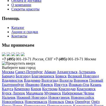
Оплата и доставка
О компании
Секреты красоты
Помощь
Каталог
Акции и скидки
Контакты
Мы принимаем
+7 (495)
001-19-71
Россия, СНГ
+7 (495)
001-19-71
Москва
Выберите ваш город
Москва
Санкт-Петербург
Абакан
Архангельск
Астрахань
Барнаул
Белгород
Благовещенск
Брянск
Великий Новгород
Владивосток
Владимир
Волгоград
Вологда
Воронеж
Грозный
Екатеринбург
Иваново
Ижевск
Иркутск
Йошкар-Ола
Казань
Калуга
Кемерово
Киров
Кострома
Краснодар
Красноярск
Курск
Липецк
Махачкала
Мурманск
Набережные Челны
Нальчик
Нижний Новгород
Новокузнецк
Новороссийск
Новосибирск
Новочеркасск
Норильск
Омск
Оренбург
Орёл
Пенза
Пермь
Петрозаводск
Петропавловск-Камчатский
Псков