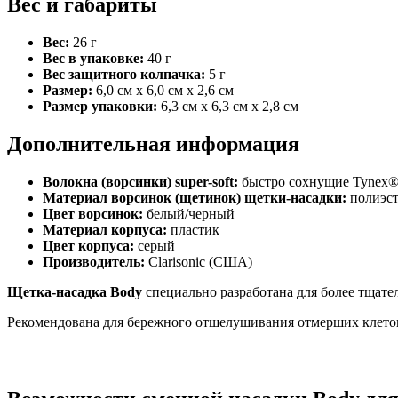
Вес и габариты
Вес:
26 г
Вес в упаковке:
40 г
Вес защитного колпачка:
5 г
Размер:
6,0 см х 6,0 см х 2,6 см
Размер упаковки:
6,3 см х 6,3 см х 2,8 см
Дополнительная информация
Волокна (ворсинки) super-soft:
быстро сохнущие Tynex
Материал ворсинок (щетинок) щетки-насадки:
полиэс
Цвет ворсинок:
белый/черный
Материал корпуса:
пластик
Цвет корпуса:
серый
Производитель:
Clarisonic (США)
Щетка-насадка Body
специально разработана для более тщате
Рекомендована для бережного отшелушивания отмерших клеток