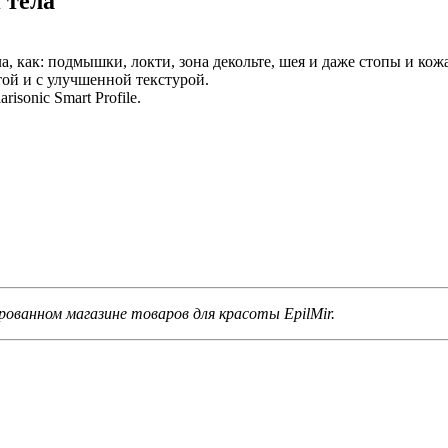
 тела
, как: подмышки, локти, зона декольте, шея и даже стопы и кожа
той и с улучшенной текстурой.
risonic Smart Profile.
рованном магазине товаров для красоты EpilMir.